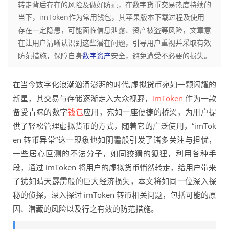
转走背后存在的风险及做好防范，在数字货币交易热度持续的
当下，imToken作为常用钱包，其苹果版本下载过程及使用
存在一定隐患，可能面临信息泄露、资产被盗等风险，文章意
在让用户清晰认识到这些潜在问题，引导用户重视并采取有效
防范措施，保障自身
数字资产
安全，避免遭受不必要的损失。
在当今数字化浪潮汹涌澎湃的时代,虚拟货币宛如一颗闪耀的
新星，其交易与存储逐渐走入大众视野，
imToken
作为一款
备受青睐的数字
钱包
应用，宛如一座便捷的桥梁，为用户提
供了轻松管理虚拟货币的方式，随着它的广泛使用，“imTok
en 转币异常”这一现象也如阴霾般引发了诸多关注与担忧，
一些居心叵测的不法分子，如同狡猾的狐狸，利用各种手
段，通过 imToken 将用户的虚拟货币悄然转走，给用户带来
了犹如晴天霹雳般的巨大经济损失，本文将如同一位深入探
秘的侦探，深入探讨 imToken 转币相关问题，包括可能的原
因、潜藏的风险以及行之有效的防范措施。