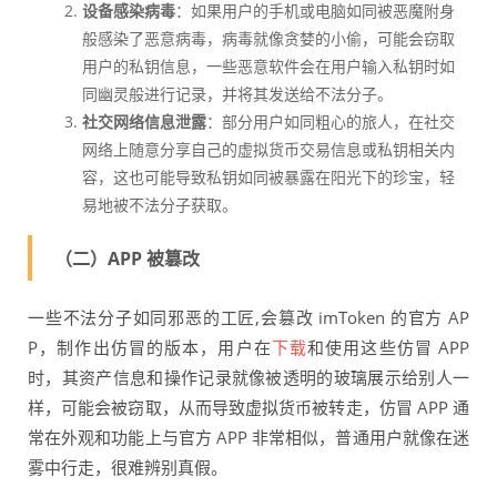
设备感染病毒
：如果用户的手机或电脑如同被恶魔附身
般感染了恶意病毒，病毒就像贪婪的小偷，可能会窃取
用户的私钥信息，一些恶意软件会在用户输入私钥时如
同幽灵般进行记录，并将其发送给不法分子。
社交网络信息泄露
：部分用户如同粗心的旅人，在社交
网络上随意分享自己的虚拟货币交易信息或私钥相关内
容，这也可能导致私钥如同被暴露在阳光下的珍宝，轻
易地被不法分子获取。
（二）APP 被篡改
一些不法分子如同邪恶的工匠,会篡改 imToken 的官方 AP
P，制作出仿冒的版本，用户在
下载
和使用这些仿冒 APP
时，其资产信息和操作记录就像被透明的玻璃展示给别人一
样，可能会被窃取，从而导致虚拟货币被转走，仿冒 APP 通
常在外观和功能上与官方 APP 非常相似，普通用户就像在迷
雾中行走，很难辨别真假。