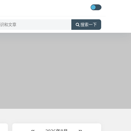
搜索一下
«
»