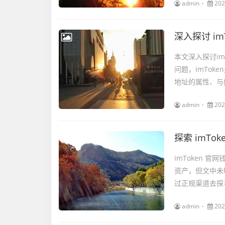
admin
202
本文深入探讨im
问题，imTok
地址的属性、与挖
admin
202
imToken
资产，但文中未明
过正规渠道去探
admin
202