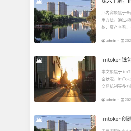
深入了解，
此内容聚焦于全
用方法，通过视
款、资产查看、
admin
202
imtoken
本文聚焦于 im
全状况，imT
交易机制等多方
admin
202
imtoken
主要围绕imto