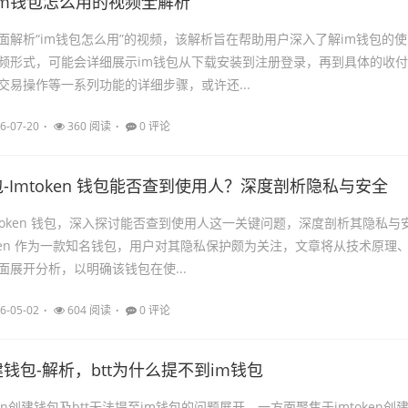
im钱包怎么用的视频全解析
面解析“im钱包怎么用”的视频，该解析旨在帮助用户深入了解im钱包的使
频形式，可能会详细展示im钱包从下载安装到注册登录，再到具体的收付
交易操作等一系列功能的详细步骤，或许还...
6-07-20
360 阅读
0 评论
钱包-Imtoken 钱包能否查到使用人？深度剖析隐私与安全
Token 钱包，深入探讨能否查到使用人这一关键问题，深度剖析其隐私与
oken 作为一款知名钱包，用户对其隐私保护颇为关注，文章将从技术原理
面展开分析，以明确该钱包在使...
6-05-02
604 阅读
0 评论
创建钱包-解析，btt为什么提不到im钱包
ken创建钱包及btt无法提至im钱包的问题展开，一方面聚焦于imtoken创