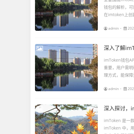
钱包的解析，可
在imtoken上
admin
202
深入了解imT
imToken
重要，用户需明
理方式，能保障
admin
202
深入探讨，i
imToken
imToken