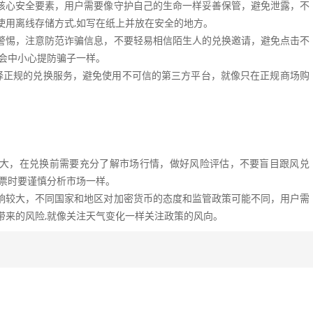
核心安全要素，用户需要像守护自己的生命一样妥善保管，避免泄露，不
使用离线存储方式,如写在纸上并放在安全的地方。
警惕，注意防范诈骗信息，不要轻易相信陌生人的兑换邀请，避免点击不
社会中小心提防骗子一样。
包中选择正规的兑换服务，避免使用不可信的第三方平台，就像只在正规商场购
波动都较大，在兑换前需要充分了解市场行情，做好风险评估，不要盲目跟风兑
股票时要谨慎分析市场一样。
响较大，不同国家和地区对加密货币的态度和监管政策可能不同，用户需
带来的风险,就像关注天气变化一样关注政策的风向。