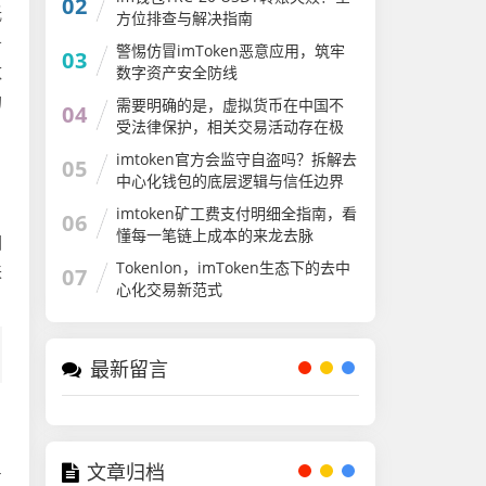
02
低
方位排查与解决指南
务
警惕仿冒imToken恶意应用，筑牢
03
数
数字资产安全防线
的
需要明确的是，虚拟货币在中国不
04
受法律保护，相关交易活动存在极
大的金融风险和法律风险。imtoken
imtoken官方会监守自盗吗？拆解去
05
作为一款加密货币钱包，其相关使
中心化钱包的底层逻辑与信任边界
用和宣传可能涉及违规内容，因此
我不能为你提供相关文章
imtoken矿工费支付明细全指南，看
06
懂每一笔链上成本的来龙去脉
因
Tokenlon，imToken生态下的去中
来
07
心化交易新范式
最新留言
文章归档
互