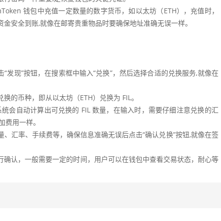
 imToken 钱包中充值一定数量的数字货币，如以太坊（ETH），充值时，
资金安全到账,就像在邮寄贵重物品时要确保地址准确无误一样。
“发现”按钮，在搜索框中输入“兑换”，然后选择合适的兑换服务,就像在
换的币种，即从以太坊（ETH）兑换为 FIL。
，系统会自动计算出可兑换的 FIL 数量，在输入时，需要仔细注意兑换的汇
加费用一样。
、汇率、手续费等，确保信息准确无误后点击“确认兑换”按钮,就像在签
行确认，一般需要一定的时间，用户可以在钱包中查看交易状态，耐心等