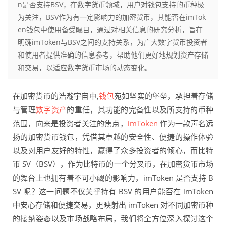
n是否支持BSV，在数字货币领域，用户对钱包支持的币种极
为关注，BSV作为有一定影响力的加密货币，其能否在imTok
en钱包中使用备受瞩目，通过对相关信息的研究分析，旨在
明确imToken与BSV之间的支持关系，为广大数字货币投资者
和使用者提供准确的信息参考，帮助他们更好地规划资产存储
和交易，以适应数字货币市场的动态变化。
在加密货币的浩瀚宇宙中,
钱包
宛如坚实的堡垒，承担着存储
与管理
数字资产
的重任，其功能的完备性以及所支持的币种
范围，向来是投资者关注的焦点，
imToken
作为一款声名远
扬的加密货币钱包，凭借其卓越的安全性、便捷的操作体验
以及对用户友好的特性，赢得了众多投资者的倾心，而比特
币 SV（BSV），作为比特币的一个分叉币，在加密货币市场
的舞台上也拥有着不可小觑的影响力，imToken 是否支持 B
SV 呢？这一问题不仅关乎持有 BSV 的用户能否在 imToken
中安心存储和便捷交易，更映射出 imToken 对不同加密币种
的接纳姿态以及市场战略布局，我们将全方位深入探讨这个