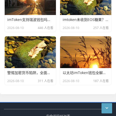
imToken支持瑞波钱包吗？一文理清XRP与imToken的适配关系
imtoken未收到EOS糖果？别慌！一文理清原因、排查方法与风险防范指南
2026-08-10
446 人在看
2026-08-10
257 人在看
警惕加密货币陷阱，全面解析im钱包合约地址的正确认知与风险规避
以太坊imToken钱包全解析，从入门到精通的数字资产管理工具
2026-08-10
311 人在看
2026-08-10
187 人在看
安全运行
6576
天