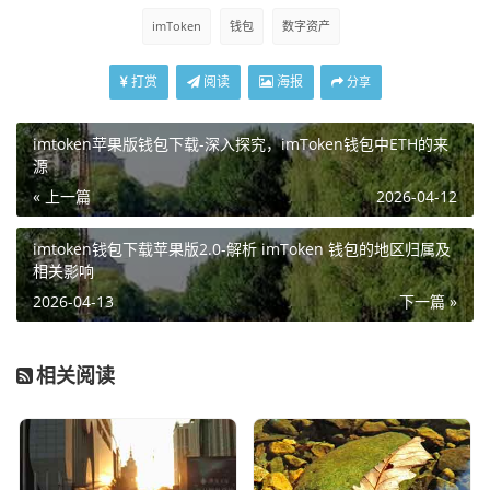
imToken
钱包
数字资产
打赏
阅读
海报
分享
imtoken苹果版钱包下载-深入探究，imToken钱包中ETH的来
源
« 上一篇
2026-04-12
imtoken钱包下载苹果版2.0-解析 imToken 钱包的地区归属及
相关影响
2026-04-13
下一篇 »
相关阅读