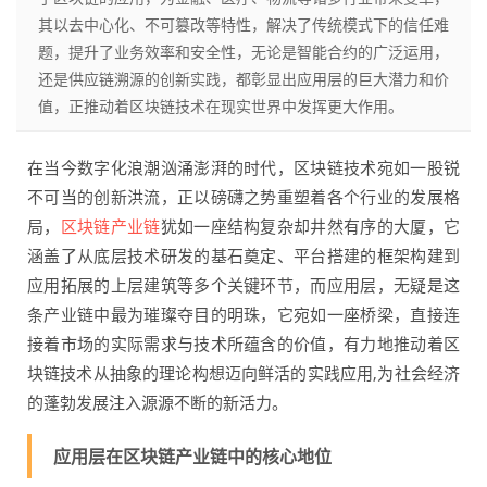
其以去中心化、不可篡改等特性，解决了传统模式下的信任难
题，提升了业务效率和安全性，无论是智能合约的广泛运用，
还是供应链溯源的创新实践，都彰显出应用层的巨大潜力和价
值，正推动着区块链技术在现实世界中发挥更大作用。
在当今数字化浪潮汹涌澎湃的时代，区块链技术宛如一股锐
不可当的创新洪流，正以磅礴之势重塑着各个行业的发展格
局，
区块链产业链
犹如一座结构复杂却井然有序的大厦，它
涵盖了从底层技术研发的基石奠定、平台搭建的框架构建到
应用拓展的上层建筑等多个关键环节，而应用层，无疑是这
条产业链中最为璀璨夺目的明珠，它宛如一座桥梁，直接连
接着市场的实际需求与技术所蕴含的价值，有力地推动着区
块链技术从抽象的理论构想迈向鲜活的实践应用,为社会经济
的蓬勃发展注入源源不断的新活力。
应用层在区块链产业链中的核心地位