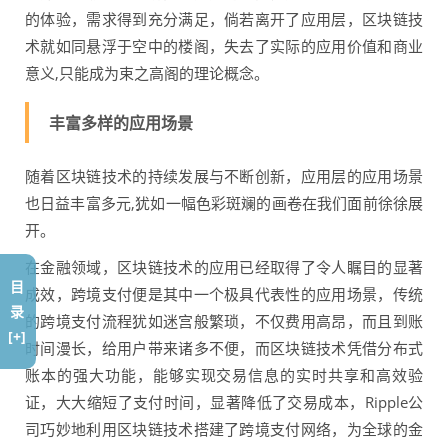
的体验，需求得到充分满足，倘若离开了应用层，区块链技
术就如同悬浮于空中的楼阁，失去了实际的应用价值和商业
意义,只能成为束之高阁的理论概念。
丰富多样的应用场景
随着区块链技术的持续发展与不断创新，应用层的应用场景
也日益丰富多元,犹如一幅色彩斑斓的画卷在我们面前徐徐展
开。
在金融领域，区块链技术的应用已经取得了令人瞩目的显著
目
成效，跨境支付便是其中一个极具代表性的应用场景，传统
录
的跨境支付流程犹如迷宫般繁琐，不仅费用高昂，而且到账
[+]
时间漫长，给用户带来诸多不便，而区块链技术凭借分布式
账本的强大功能，能够实现交易信息的实时共享和高效验
证，大大缩短了支付时间，显著降低了交易成本，Ripple公
司巧妙地利用区块链技术搭建了跨境支付网络，为全球的金