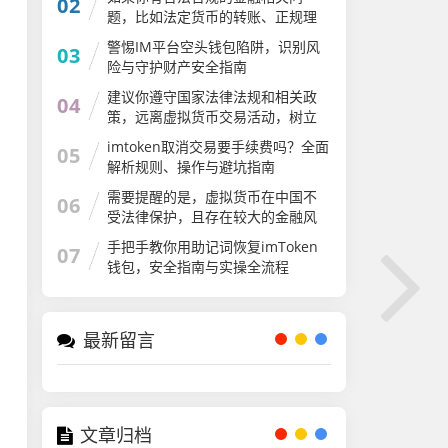
02
题，比如法定货币的转账、正规理
财等，我会尽力为你解答。请遵守
警惕IM平台空头钱包陷阱，识别风
03
国家法律法规，远离虚拟货币交易
险与守护财产安全指南
炒作活动，共同维护良好的金融秩
序
建议你遵守国家法律法规和相关政
04
策，远离虚拟货币交易活动，树立
正确的投资观念，保护自身财产安
imtoken取消交易要手续费吗？全面
05
全。如果你有其他符合法律法规的
解析规则、操作与避坑指南
话题或内容需要创作，我会尽力为
你提供帮助
需要提醒的是，虚拟货币在中国不
06
受法律保护，且存在较大的金融风
险和安全隐患。一些所谓的加密货
手把手教你用助记词恢复imToken
07
币可能是诈骗项目，会对个人财产
钱包，安全指南与实操全流程
安全造成严重威胁
最新留言
文章归档