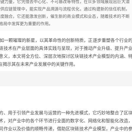
关键力量，它凭借去中心化、不可篡改等特性，在众多领域展现出巨大潜
在供应链管理中，能实现产品溯源与流程优化，通过构建新的信任机制，
深度融合，它还能激发创新，催生新的商业模式和业态，随着技术的不断
格局中发挥更为重要的作用。
宛如一颗璀璨的新星，以其革命性的创新特质，正逐步重塑各个行业
链技术在产业层面的具体实践与呈现，对于推动产业升级、提升产
意义，本文将全方位、深层次地探讨区块链技术产业模型的内涵、
在揭示其在未来产业发展中的关键作用。
的、用于引领产业发展与运营的一种先进模式，它巧妙地整合了区
术，对产业中的各个环节进行全面的数字化、网络化和智能化改造
同作业以及价值的顺畅传递，借助区块链技术产业模型，产业中的