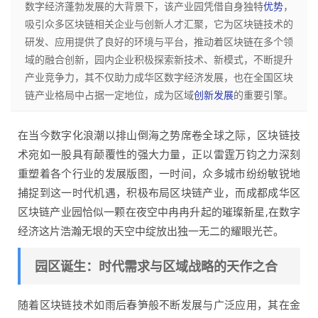
数字经济蓬勃发展的大背景下，该产业园凭借自身独特
优势
，
吸引众多区块链相关企业与创新人才汇聚，它为区块链技术的
研发、应用提供了良好的环境与平台，推动着区块链在多个领
域的融合创新，园内企业积极探索新技术、新模式，不断提升
产业竞争力，其不仅助力成华区数字经济发展，也在全国区块
链产业格局中占据一定地位，成为区域
创新发展
的重要引擎。
在当今数字化浪潮以排山倒海之势席卷全球之际，区块链技
术宛如一股具有颠覆性的强大力量，正以雷霆万钧之力深刻
重塑着各个行业的发展版图，一时间，众多城市纷纷敏锐地
捕捉到这一时代机遇，积极布局区块链产业，而成都成华区
区块链产业园恰似一颗在夜空中冉冉升起的璀璨新星,在数字
经济这片浩瀚无垠的天空中绽放出独一无二的耀眼光芒。
园区诞生：时代需求与区域战略的天作之合
随着区块链技术如雨后春笋般不断发展与广泛应用，其在金