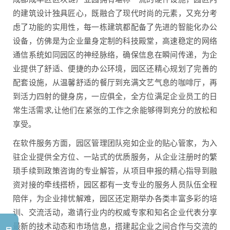
的建筑设计独具匠心，既融合了现代时尚的元素，又充分考
虑了功能的实用性，每一栋建筑都配备了先进的智能化办公
设备，仿佛是为企业量身定制的科技殿堂，高速稳定的网络
通信系统如同园区的神经脉络，确保信息在瞬间传递，为企
业提供了舒适、便捷的办公环境，园区还精心规划了完善的
配套设施，从温馨舒适的餐厅到充满文艺气息的咖啡厅，再
到活力四射的健身房，一应俱全，全方位满足企业员工的日
常生活需求,让他们在紧张的工作之余能够得到充分的放松和
享受。
在软件服务方面，园区管理团队宛如企业的贴心管家，为入
驻企业提供全方位、一站式的优质服务，从企业注册时的繁
琐手续到政策咨询的专业解答，从项目申报的精心指导到融
资对接的牵线搭桥，园区都有一支专业的服务人员队伍全程
陪伴，为企业排忧解难，园区还定期举办各类丰富多彩的培
训、交流活动，邀请行业内的权威专家和知名企业代表分享
最新的技术动态和市场信息，搭建起企业之间合作与交流的