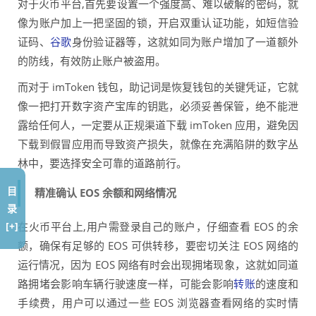
对于火币平台,首先要设置一个强度高、难以破解的密码，就
像为账户加上一把坚固的锁，开启双重认证功能，如短信验
证码、
谷歌
身份验证器等，这就如同为账户增加了一道额外
的防线，有效防止账户被盗用。
而对于 imToken 钱包，助记词是恢复钱包的关键凭证，它就
像一把打开数字资产宝库的钥匙，必须妥善保管，绝不能泄
露给任何人，一定要从正规渠道下载 imToken 应用，避免因
下载到假冒应用而导致资产损失，就像在充满陷阱的数字丛
林中，要选择安全可靠的道路前行。
目
精准确认 EOS 余额和网络情况
录
[+]
在火币平台上,用户需登录自己的账户，仔细查看 EOS 的余
额，确保有足够的 EOS 可供转移，要密切关注 EOS 网络的
运行情况，因为 EOS 网络有时会出现拥堵现象，这就如同道
路拥堵会影响车辆行驶速度一样，可能会影响
转账
的速度和
手续费，用户可以通过一些 EOS 浏览器查看网络的实时情