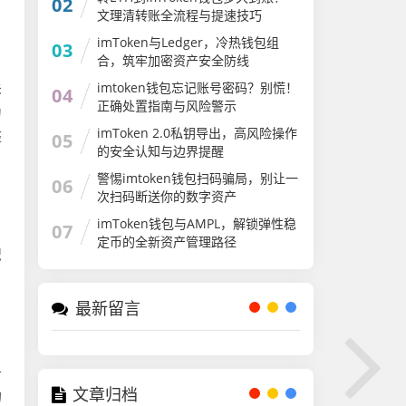
02
位，从事虚拟货币相关交易活动存
文理清转账全流程与提速技巧
在极大的法律风险和资金安全隐患
imToken与Ledger，冷热钱包组
03
合，筑牢加密资产安全防线
关
imtoken钱包忘记账号密码？别慌！
04
正确处置指南与风险警示
为
imToken 2.0私钥导出，高风险操作
整
05
的安全认知与边界提醒
警惕imtoken钱包扫码骗局，别让一
06
次扫码断送你的数字资产
imToken钱包与AMPL，解锁弹性稳
07
定币的全新资产管理路径
识
最新留言
条
文章归档
的