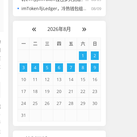
imToken与Ledger，冷热钱包组合，筑牢加密资产安全防线
08/09
«
»
2026年8月
物
一
二
三
四
五
六
日
同
1
2
深
业
3
4
5
6
7
8
9
10
11
12
13
14
15
16
17
18
19
20
21
22
23
24
25
26
27
28
29
30
据
与
31
所
性