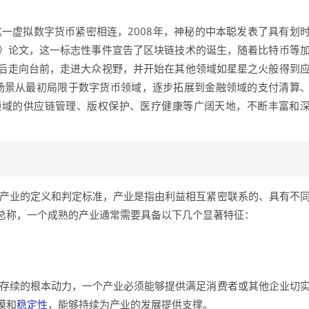
一虚拟数字货币紧密相连，2008年，神秘的中本聪发表了具有划
》论文，这一标志性事件宣告了区块链技术的诞生，随着比特币等
后走向台前，走进大众视野，并开始在其他领域如星星之火般得到
用场景从最初局限于数字货币领域，逐步拓展到金融领域的支付清算
领域的供应链管理、版权保护、医疗健康等广阔天地，不断丰富和
确产业的定义和判定标准，产业是指由利益相互紧密联系的、具有不
总称，一个成熟的产业通常需要具备以下几个显著特征：
以存续的根本动力，一个产业必须能够提供满足消费者或其他企业切
模和
稳定性
，能够持续为产业的发展提供支撑。