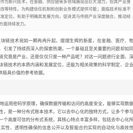
链作为新兴技术，在金融、供应链等多领域展现出巨大潜力，但其产业身
篡改等特性，为构建信任机制和创新业务模式提供可能；面临技术标准不
精准定位，有助于明确其发展方向，促进其与传统产业深度融合，推动经
方面持续发力。
区块链技术宛如一颗冉冉升起、熠熠生辉的新星，在金融、医疗、
，引发了持续而深入的探索热潮，一个基础且至关重要的问题却如
链究竟是产业，还是仅仅只是一种产品呢？对这一问题进行全面、
块链技术的本质内涵和发展定位，还能为相关政策的科学制定、企
供极具价值的参考依据。
妙地运用密码学原理，确保数据传输和访问的高度安全，能够实现数
性，是一种分布式账本技术，它以去中心化的独特方式，让多个参
一个高度可信的分布式系统，其核心特点丰富多样，包括去中心化
真实性、透明性确保的信息公开以及智能合约实现的自动化与高效