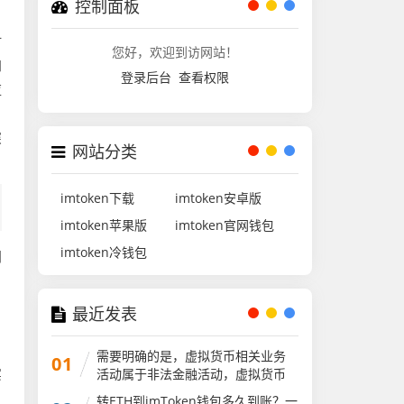
控制面板
时
您好，欢迎到访网站！
加
登录后台
查看权限
应
、
深
网站分类
imtoken下载
imtoken安卓版
imtoken苹果版
imtoken官网钱包
imtoken冷钱包
同
最近发表
需要明确的是，虚拟货币相关业务
01
实
活动属于非法金融活动，虚拟货币
不具有与法定货币等同的法律地
转ETH到imToken钱包多久到账？一