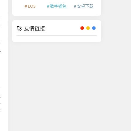
EOS
数字钱包
安卓下载
和
业
友情链接
，
政
机
一
过
一
断