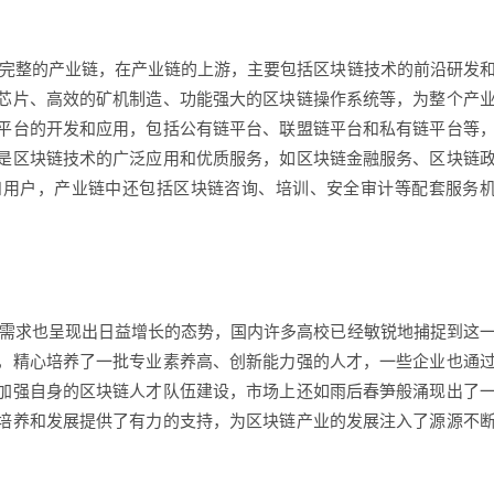
个完整的产业链，在产业链的上游，主要包括区块链技术的前沿研发
芯片、高效的矿机制造、功能强大的区块链操作系统等，为整个产
平台的开发和应用，包括公有链平台、联盟链平台和私有链平台等
是区块链技术的广泛应用和优质服务，如区块链金融服务、区块链
和用户，产业链中还包括区块链咨询、培训、安全审计等配套服务
。
的需求也呈现出日益增长的态势，国内许多高校已经敏锐地捕捉到这
，精心培养了一批专业素养高、创新能力强的人才，一些企业也通
加强自身的区块链人才队伍建设，市场上还如雨后春笋般涌现出了
培养和发展提供了有力的支持，为区块链产业的发展注入了源源不