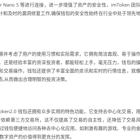
 Nano S 等进行连接，进一步增强了资产的安全性，imToken 团
计和及时的漏洞修复工作,确保钱包的安全性始终在行业中处于领先
，充分洞察并考虑了用户的使用习惯和实际需求，它拥有简洁直观、易于操
，还是经验丰富的资深投资者，都能轻松上手，毫无压力，钱包的
和交易操作，钱包还提供了丰富全面的资讯和实时的行情信息，就
态,从而做出合理明智的投资决策。
oken2.0 钱包还拥有众多实用的特色功能，它支持去中心化交易，
需依赖第三方交易所，这不仅提高了交易的自主性，还降低了交易
以通过钱包便捷地访问各种去中心化应用，如刺激有趣的游戏、专业的
让数字资产的价值得到更充分的发挥。