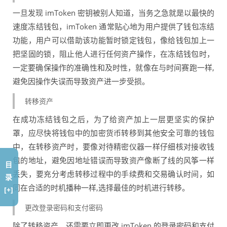
一旦发现 imToken 密钥被别人知道，当务之急就是以最快的
速度冻结钱包，imToken 通常贴心地为用户提供了钱包冻结
功能，用户可以借助该功能暂时锁定钱包，像给钱包加上一
把坚固的锁，阻止他人进行任何资产操作，在冻结钱包时，
一定要确保操作的准确性和及时性，就像在与时间赛跑一样,
避免因操作失误而导致资产进一步受损。
转移资产
在成功冻结钱包之后，为了给资产加上一层更坚实的保护
罩，应尽快将钱包中的加密货币转移到其他安全可靠的钱包
中，在转移资产时，要像对待精密仪器一样仔细核对接收钱
包的地址，避免因地址错误而导致资产像断了线的风筝一样
目
丢失，要充分考虑转移过程中的手续费和交易确认时间，如
录
同在合适的时机播种一样,选择最佳的时机进行转移。
[+]
更改登录密码和支付密码
除了转移资产，还需要立即更改 imToken 的登录密码和支付