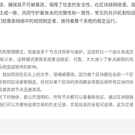
锁，确保其不可被篡改，保障了信息的安全性，在区块链网络里，
达成一致，共同守护着账本的完整性和一致性，常见的共识机制包
它们就像是网络中的规则制定者，维持着整个系统的稳定运行。
机构管理模式，而是由多个节点共同参与维护，这就好比一个由众多成员
和义务，这种模式使得系统更加稳定、可靠，大大减少了单点故障的风
系统造成致命的影响。
，就如同刻在石头上的文字，很难被篡改，因为每个区块都包含前一个区
所有的区块紧密相连，任何对某个区块的修改都会导致后续所有区块的哈
会被其他节点迅速发现。
光下的物体，是公开透明的，所有节点都可以查看和验证，通过区块链独
我们可以方便地追溯交易的历史记录，实现信息的全程可追溯，这为交易