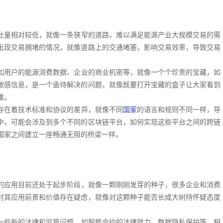
吐量相对较低，就像一条狭窄的道路，难以满足能源产业大规模交易的需
出现交易拥堵的情况，就像道路上的交通堵塞，影响交易效率，导致交易
如用户的能源消费数据、企业的商业机密等，就像一个个珍贵的宝藏，如
敏感信息，是一个亟待解决的问题，就像既要打开宝藏的盒子让大家看到
难。
存在着技术标准和协议的差异，就像不同
国家
的语言和规则不同一样，导
中，可能会涉及到多个不同的区块链平台，如何实现这些平台之间的跨链
国家之间建立一座畅通无阻的桥梁一样。
的应用目前还处于起步阶段，就像一颗刚刚发芽的种子，很多企业和消费
对其应用前景和价值存在疑虑，就像对这颗种子能否长成大树持怀疑态度
一些新的法律和监管问题，如智能合约的法律效力、数据隐私保护等，相