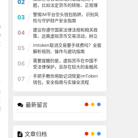
02
题，比如法定货币的转账、正规理
财等，我会尽力为你解答。请遵守
警惕IM平台空头钱包陷阱，识别风
03
国家法律法规，远离虚拟货币交易
险与守护财产安全指南
炒作活动，共同维护良好的金融秩
的
序
建议你遵守国家法律法规和相关政
04
的
策，远离虚拟货币交易活动，树立
正确的投资观念，保护自身财产安
过
imtoken取消交易要手续费吗？全面
05
全。如果你有其他符合法律法规的
解析规则、操作与避坑指南
话题或内容需要创作，我会尽力为
你提供帮助
需要提醒的是，虚拟货币在中国不
06
受法律保护，且存在较大的金融风
险和安全隐患。一些所谓的加密货
手把手教你用助记词恢复imToken
07
币可能是诈骗项目，会对个人财产
钱包，安全指南与实操全流程
节
安全造成严重威胁
像
过
最新留言
源
文章归档