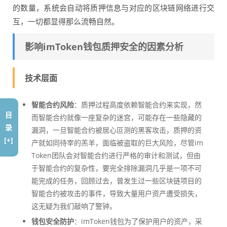
的数量，系统会自动将质押信息与对应的区块链网络进行交
互，一切都显得那么流畅自然。
影响imToken钱包质押安全的因素分析
技术层面
智能合约风险
：质押过程高度依赖智能合约来实现，然
目
而智能合约就像一座复杂的迷宫，可能存在一些隐藏的
录
漏洞，一旦智能合约被居心叵测的黑客攻击，质押的资
[+]
产就如同待宰的羔羊，面临被盗取的巨大风险，尽管im
Token团队会对智能合约进行严格的审计和测试，但由
于智能合约的复杂性，要完全排除漏洞几乎是一项不可
能完成的任务，回顾过去，曾发生过一些区块链项目的
智能合约被攻击的事件，导致大量用户资产遭受损失，
这无疑为我们敲响了警钟。
钱包安全防护
：imToken钱包为了保护用户的资产，采