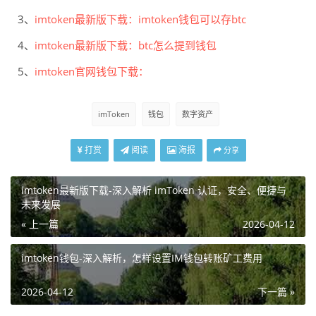
3、
imtoken最新版下载：imtoken钱包可以存btc
4、
imtoken最新版下载：btc怎么提到钱包
5、
imtoken官网钱包下载：
imToken
钱包
数字资产
打赏
阅读
海报
分享
imtoken最新版下载-深入解析 imToken 认证，安全、便捷与
未来发展
« 上一篇
2026-04-12
imtoken钱包-深入解析，怎样设置IM钱包转账矿工费用
2026-04-12
下一篇 »