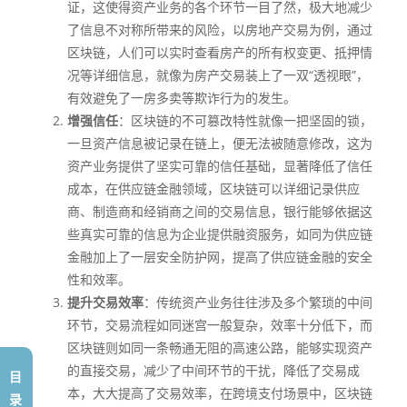
证，这使得资产业务的各个环节一目了然，极大地减少
了信息不对称所带来的风险，以房地产交易为例，通过
区块链，人们可以实时查看房产的所有权变更、抵押情
况等详细信息，就像为房产交易装上了一双“透视眼”，
有效避免了一房多卖等欺诈行为的发生。
增强信任
：区块链的不可篡改特性就像一把坚固的锁，
一旦资产信息被记录在链上，便无法被随意修改，这为
资产业务提供了坚实可靠的信任基础，显著降低了信任
成本，在供应链金融领域，区块链可以详细记录供应
商、制造商和经销商之间的交易信息，银行能够依据这
些真实可靠的信息为企业提供融资服务，如同为供应链
金融加上了一层安全防护网，提高了供应链金融的安全
性和效率。
提升交易效率
：传统资产业务往往涉及多个繁琐的中间
环节，交易流程如同迷宫一般复杂，效率十分低下，而
区块链则如同一条畅通无阻的高速公路，能够实现资产
的直接交易，减少了中间环节的干扰，降低了交易成
目
本，大大提高了交易效率，在跨境支付场景中，区块链
录