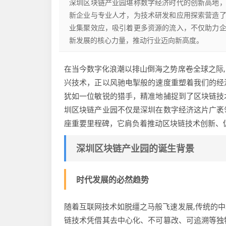
深圳区块链产业园堪称数字经济时代的创新高地
新企业与专业人才，为技术研发和应用探索营造
业集聚效应，吸引着更多资源的流入，不仅助力
新发展的核心力量，推动行业迈向新高度。
在当今数字化浪潮以排山倒海之势席卷全球之际
兴技术，正以风驰电掣般的速度重塑着我们的经
犹如一位敏锐的猎手，精准地捕捉到了区块链技
圳区块链产业园不仅是深圳在数字经济这片广袤
座重要里程碑，它肩负着推动区块链技术创新、
深圳区块链产业园的诞生背景
时代发展的必然趋势
随着互联网技术如脱缰之马般飞速发展,传统的
链技术凭借其去中心化、不可篡改、可追溯等独