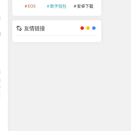
EOS
数字钱包
安卓下载
链
、
友情链接
国
供
供
安
信