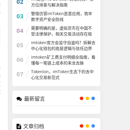
02
企
方位排查与解决指南
导
警惕仿冒imToken恶意应用，筑牢
03
数字资产安全防线
需要明确的是，虚拟货币在中国不
04
受法律保护，相关交易活动存在极
大的金融风险和法律风险。imtoken
imtoken官方会监守自盗吗？拆解去
05
作为一款加密货币钱包，其相关使
中心化钱包的底层逻辑与信任边界
用和宣传可能涉及违规内容，因此
我不能为你提供相关文章
imtoken矿工费支付明细全指南，看
06
懂每一笔链上成本的来龙去脉
一
Tokenlon，imToken生态下的去中
07
会
心化交易新范式
区
数
最新留言
文章归档
、