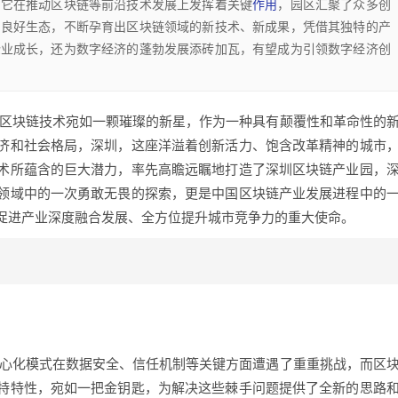
，它在推动区块链等前沿技术发展上发挥着关键
作用
，园区汇聚了众多创
了良好生态，不断孕育出区块链领域的新技术、新成果，凭借其独特的产
企业成长，还为数字经济的蓬勃发展添砖加瓦，有望成为引领数字经济创
,区块链技术宛如一颗璀璨的新星，作为一种具有颠覆性和革命性的
济和社会格局，深圳，这座洋溢着创新活力、饱含改革精神的城市
术所蕴含的巨大潜力，率先高瞻远瞩地打造了深圳区块链产业园，
领域中的一次勇敢无畏的探索，更是中国区块链产业发展进程中的
促进产业深度融合发展、全方位提升城市竞争力的重大使命。
中心化模式在数据安全、信任机制等关键方面遭遇了重重挑战，而区
特特性，宛如一把金钥匙，为解决这些棘手问题提供了全新的思路