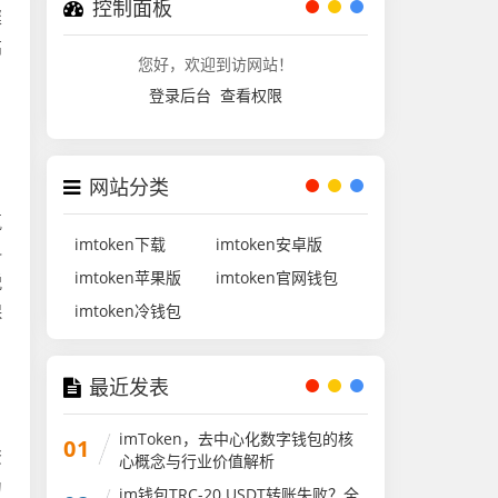
控制面板
璨
高
您好，欢迎到访网站！
登录后台
查看权限
网站分类
，
氛
imtoken下载
imtoken安卓版
科
imtoken苹果版
imtoken官网钱包
锐
保
imtoken冷钱包
最近发表
imToken，去中心化数字钱包的核
01
资
心概念与行业价值解析
为
im钱包TRC-20 USDT转账失败？全