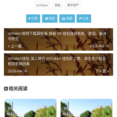
imToken
钱包
数字资产
打赏
阅读
海报
分享
imtoken官网下载最新版-探秘 IM 钱包连接失败，原因、解决
与防范
« 上一篇
2026-04-16
imtoken钱包-深入探究 imToken 钱包矿工费，每次多少钱及
相关影响因素
2026-04-16
下一篇 »
相关阅读