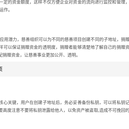
一定的资金额度，这样不仅方便企业对资金的流向进行监控和管理
运作。
巨大的应用潜力，慈善组织可以为不同的慈善项目创建不同的子地址，捐
样可以保证捐赠资金的透明度，捐赠者能够清楚地了解自己的捐赠
配捐赠资金，让慈善事业更加公开、透明。
项
核心关键，用户在创建子地址后，务必妥善备份私钥，可以将私钥
要高度注意不要将私钥泄露给他人，以免资产被盗取,造成不可挽回