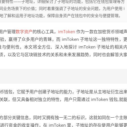
其重要特性——子地址，详细探讨了子地址的功能，包括它在钱包管理等方
同业务场景下的价值；同时着重强调了子地址的安全问题，为用户使用 i
更好地了解和运用子地址功能，保障自身资产在钱包中的安全与便捷管理。
用户管理
数字资产
的核心工具，
imToken
作为一款在加密货币领域
，赢得了众多用户的青睐，而 imToken 子地址这一独特特性，
便利性，本文将全方位、深入地探讨 imToken 子地址的相关
项，以及它与区块链技术的关系和未来发展趋势，同时也会解答大
加密货币钱包，它赋予用户创建子地址的能力，子地址是从主地址衍生出
，但又具备相对独立的特性，用户只需通过 imToken 钱包,就
的部分关键信息，同时又拥有独一无二的标识，这就如同在一个主
行资金的收支操作，在 imToken 里，子地址的存在使用户能够