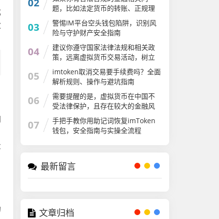
02
题，比如法定货币的转账、正规理
成
财等，我会尽力为你解答。请遵守
警惕IM平台空头钱包陷阱，识别风
效
03
国家法律法规，远离虚拟货币交易
险与守护财产安全指南
炒作活动，共同维护良好的金融秩
序
建议你遵守国家法律法规和相关政
04
策，远离虚拟货币交易活动，树立
正确的投资观念，保护自身财产安
imtoken取消交易要手续费吗？全面
05
全。如果你有其他符合法律法规的
解析规则、操作与避坑指南
话题或内容需要创作，我会尽力为
你提供帮助
需要提醒的是，虚拟货币在中国不
06
受法律保护，且存在较大的金融风
险和安全隐患。一些所谓的加密货
同
手把手教你用助记词恢复imToken
07
币可能是诈骗项目，会对个人财产
钱包，安全指南与实操全流程
，
安全造成严重威胁
投
最新留言
的
文章归档