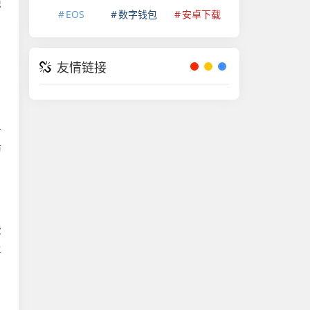
惊
EOS
数字钱包
安卓下载
友情链接
千
防
费
让