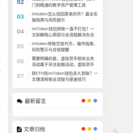
02
店
门到精通的数字资产管理工具
下
imtoken怎么找回原来的币？最全实
03
，
操指南与风险提示
imToken钱包转账一直不打包？一
04
文拆解核心原因与全流程解决办法
imtoken转账空投代币，操作指南、
05
风险警示与合规提醒
，
需要明确的是，虚拟货币相关业务
06
任
活动属于非法金融活动，虚拟货币
私
不具有与法定货币等同的法律地
转ETH到imToken钱包多久到账？一
07
位，从事虚拟货币相关交易活动存
文理清转账全流程与提速技巧
在极大的法律风险和资金安全隐患
最新留言
点
产
文章归档