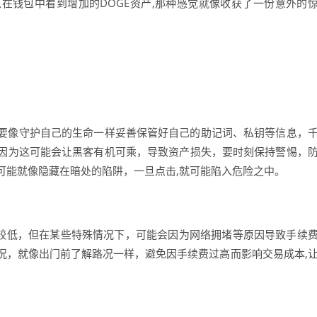
在钱包中看到增加的DOGE资产,那种感觉就像收获了一份意外的
，要像守护自己的生命一样妥善保管好自己的助记词、私钥等信息，
因为这可能会让黑客有机可乘，导致资产损失，要时刻保持警惕，
可能就像隐藏在暗处的陷阱，一旦点击,就可能陷入危险之中。
对较低，但在某些特殊情况下，可能会因为网络拥堵等原因导致手续
况，就像出门前了解路况一样，避免因手续费过高而影响交易成本,