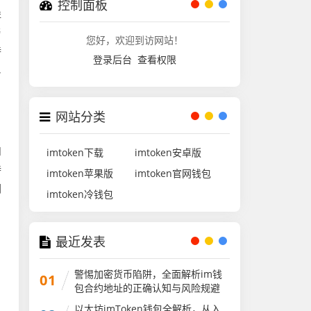
控制面板
堡
与
您好，欢迎到访网站！
持
登录后台
查看权限
,
网站分类
和
imtoken下载
imtoken安卓版
特
imtoken苹果版
imtoken官网钱包
们
imtoken冷钱包
最近发表
警惕加密货币陷阱，全面解析im钱
01
包合约地址的正确认知与风险规避
以太坊imToken钱包全解析，从入