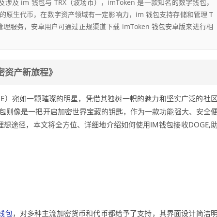
及涉及 im 钱包与 TRX（波场币），imToken 是一款知名的数字钱包，
的原生代币，在数字资产领域有一定影响力，im 钱包支持存储和管理 T
理服务，安卓用户可通过正规渠道下载 imToken 钱包安卓版来进行相
加密资产新旅程》
GE）宛如一颗璀璨的明星，凭借其独树一帜的魅力和坚实广泛的社
钱包则像是一把开启加密世界宝藏的钥匙，作为一款功能强大、安全
理想途径，本文将全方位、详细地介绍如何使用IM钱包接收DOGE,
钱包
，对多种主流加密货币和代币都给予了支持，其界面设计简洁