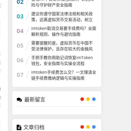
02
国家法律法规，远离虚拟货币交易
险与守护财产安全指南
速
炒作活动，共同维护良好的金融秩
序
建议你遵守国家法律法规和相关政
03
策，远离虚拟货币交易活动，树立
正确的投资观念，保护自身财产安
imtoken取消交易要手续费吗？全面
04
全。如果你有其他符合法律法规的
解析规则、操作与避坑指南
话题或内容需要创作，我会尽力为
你提供帮助
需要提醒的是，虚拟货币在中国不
05
受法律保护，且存在较大的金融风
将
险和安全隐患。一些所谓的加密货
手把手教你用助记词恢复imToken
06
币可能是诈骗项目，会对个人财产
链
钱包，安全指南与实操全流程
安全造成严重威胁
金
imtoken手续费怎么交？一文理清全
07
链手续费缴纳逻辑与实操指南
物
确
最新留言
业
文章归档