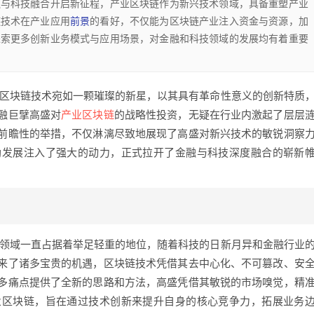
融与科技融合开启新征程，产业区块链作为新兴技术领域，具备重塑产业
链技术在产业应用
前景
的看好，不仅能为区块链产业注入资金与资源，加
探索更多创新业务模式与应用场景，对金融和科技领域的发展均有着重要
,区块链技术宛如一颗璀璨的新星，以其具有革命性意义的创新特质
融巨擘高盛对
产业区块链
的战略性投资，无疑在行业内激起了层层
前瞻性的举措，不仅淋漓尽致地展现了高盛对新兴技术的敏锐洞察
勃发展注入了强大的动力，正式拉开了金融与科技深度融合的崭新
融领域一直占据着举足轻重的地位，随着科技的日新月异和金融行业
来了诸多宝贵的机遇，区块链技术凭借其去中心化、不可篡改、安
多痛点提供了全新的思路和方法，高盛凭借其敏锐的市场嗅觉，精
业区块链，旨在通过技术创新来提升自身的核心竞争力，拓展业务