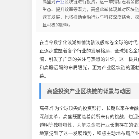
高盛对
产业
区块链进行投资，这一举措标志着金
生态、提升效率等潜力，高盛此举体现其对区块
速其发展，也将推动金融行业与科技深度结合，
且积极的影响。
在当今数字化浪潮如惊涛骇浪般席卷全球的时代
正逐步重塑着各个行业的发展格局，全球知名金
漪，引发了广泛的关注与热烈的讨论，这一极具
和高瞻远瞩的布局眼光，更为产业区块链的蓬
幕。
高盛投资产业区块链的背景与动因
高盛,作为全球顶尖的投资银行，长期以来在金
深刻变革，高盛既面临着前所未有的挑战，也迎
透明等独特特性，为解决金融行业长期存在的诸
地察觉到了这一发展趋势，积极主动地布局产