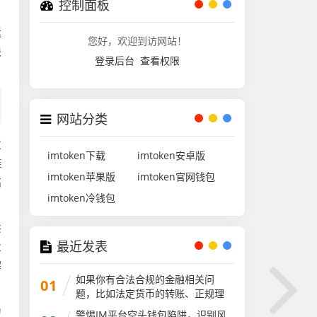
控制面板
运
您好，欢迎到访网站！
块
登录后台
查看权限
网站分类
发
imtoken下载
imtoken安卓版
链
imtoken苹果版
imtoken官网钱包
高
imtoken冷钱包
共
最近发表
业
解
如果你有合法合规的金融相关问
01
题，比如法定货币的转账、正规理
财等，我会尽力为你解答。请遵守
为
警惕IM平台空头钱包陷阱，识别风