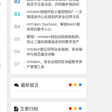
02
动
拟货币交易活动，共同维护良好的
金融秩序和社会环境。如果你有其
imtoken转账时别人能控制吗？一文
03
他合法合规的内容创作需求，我会
理清去中心化钱包的安全边界与风
尽力为你提供帮助
险防范
imToken Starbase，解锁Web3新
04
世界的数字入口
警惕！imtoken钱包扫码转账陷阱，
05
别让二维码病毒偷走你的数字资产
imtoken助记词导出全指南，安全操
06
之
作与规范备份详解
技
imtoken，安全合规的区块链数字资
07
动
产管理工具
，
最新留言
安
文章归档
品