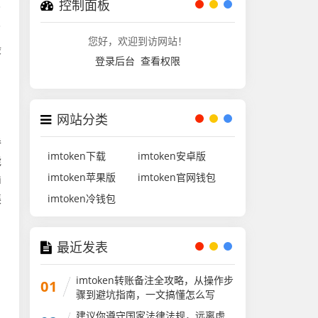
控制面板
了
了
您好，欢迎到访网站！
般
登录后台
查看权限
网站分类
券
imtoken下载
imtoken安卓版
能
imtoken苹果版
imtoken官网钱包
i
渠
imtoken冷钱包
最近发表
imtoken转账备注全攻略，从操作步
01
，
骤到避坑指南，一文搞懂怎么写
引
建议你遵守国家法律法规，远离虚