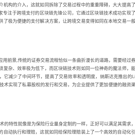
介机构的介入，这就如同拆除了交易过程中的重重障碍，大大提高
为一家专注于跨境支付的区块链先锋公司，它通过区块链技术成功实现
供了极为便捷的支付解决方案，让跨境交易变得如同在本地交易一
应用前景,传统的证券交易流程恰似一条曲折漫长的道路，需要经过
琐复杂、效率极为低下，而区块链技术则如同一位神奇的魔法师，
，它减少了中间环节，提高了交易效率和透明度，纳斯达克推出的L
链技术实现了私募股权的发行和交易，为企业提供了更加便捷的融资
技术的特性就像是为保险行业量身定制的一样，正好可以满足其需求
的自动执行和理赔，这就如同给保险理赔装上了一个高效的自动化