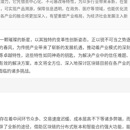
大潜力，它凭借去中心化、不可篡改等特性，为众多行业带来革新，在金
中，可实现产品溯源，保障信息透明，在政务、医疗等领域，也能优化流
与各产业的融合将更加深入，有望重塑产业格局，为经济社会发展注入新
如一颗璀璨的新星，以其独特的变革性创新姿态，正以锐不可当之势
的春风，为传统产业带来了崭新的发展机遇，推动着产业模式的深
等卓越特性，这些特性如同神奇的钥匙，为解决产业中的信任难题
有效的解决方案，本文将全方位、深入地探讨区块链目前在各产业
面临的诸多挑战。
,存在着中间环节众多、交易速度迟缓、成本居高不下等诸多弊端，
辟了全新的途径，借助区块链的分布式账本和智能合约强大功能，