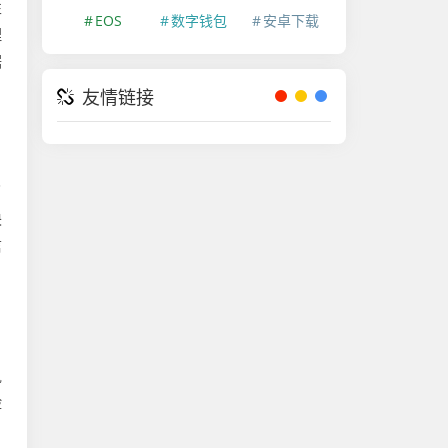
性
EOS
数字钱包
安卓下载
理
据
友情链接
了
块
信
执
险
户