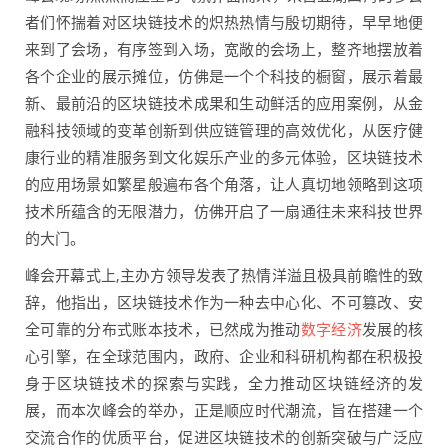
者们怀揣着对区块链技术的炽热热情与殷切期待，早早地便
来到了会场，有序签到入场，宽敞的会场上，整齐地摆放着
各个企业的展示摊位，仿佛是一个个科技的橱窗，展示着最
新、最前沿的区块链技术成果和生动鲜活的应用案例，从金
融科技领域的变革创新到供应链管理的高效优化，从医疗健
康行业的精准服务到文化娱乐产业的多元体验，区块链技术
的应用场景如繁星般遍布各个角落，让人真切地领略到这项
技术所蕴含的无限潜力，仿佛开启了一扇通往未来科技世界
的大门。
峰会开幕式上,主办方领导发表了热情洋溢且极具前瞻性的致
辞，他指出，区块链技术作为一种去中心化、不可篡改、安
全可靠的分布式账本技术，已然成为推动
数字经济
发展的核
心引擎，在全球范围内，政府、企业和科研机构都在积极投
身于区块链技术的探索与实践，全力推动区块链经济的发
展，而本次峰会的举办，正是顺应时代潮流，旨在搭建一个
交流合作的优质平台，促进区块链技术的创新突破与广泛应