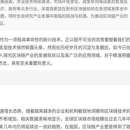
发展层面，涉及技术持续演进、市场环境变化、政策导向等因素对其成长
医疗、政务等众多行业，深度探索旨在剖析区块链如何在各领域发挥去中
问题，同时也会研究产业发展中面临的挑战与机遇，为推动区块链产业的
议。
，作为一项极具革命性的新兴技术，正以锐不可当的态势重塑着我们
底层技术悄然崭露头角，然而在历经岁月的沉淀与发展后，如今已
入探究区块链产业的发展现状以及其广泛的应用领域，对于精准把
而言，具有至关重要的意义。
快速增长态势，随着越来越多的企业和机构敏锐地洞察到区块链技术
不断增加，相关数据清晰地显示，全球区块链市场规模在过去几年
来几年内仍将延续这一良好趋势，在我国，区块链产业更是得到了