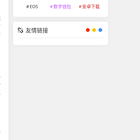
EOS
数字钱包
安卓下载
运
方
友情链接
信
以
补
生
并