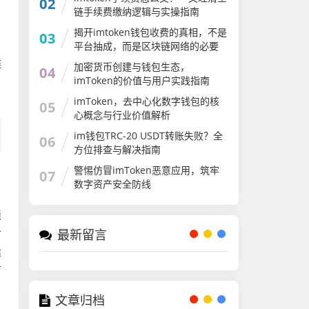
02
链手续费缴纳逻辑与实操指南
揭开imtoken钱包收费的真相，不是
03
，
平台抽成，而是区块链网络的必要
成本
链
加密货币创建与钱包生态，
04
imToken的价值与用户实践指南
，
imToken，去中心化数字钱包的核
05
心概念与行业价值解析
im钱包TRC-20 USDT转账失败？全
06
方位排查与解决指南
警惕仿冒imToken恶意应用，筑牢
07
数字资产安全防线
琐
付
最新留言
建
可
文章归档