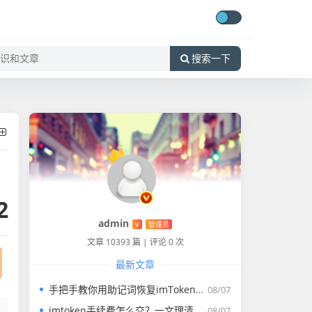
搜索一下
2
admin
V
管理员
文章 10393 篇
|
评论 0 次
最新文章
手把手教你用助记词恢复imToken钱包，安全指南与实操全流程
08/07
imtoken手续费怎么交？一文理清全链手续费缴纳逻辑与实操指南
08/07