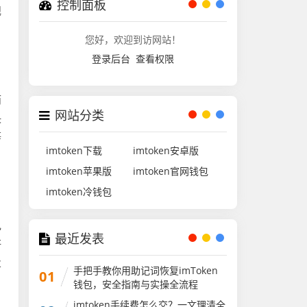
控制面板
规
您好，欢迎到访网站！
登录后台
查看权限
而
网站分类
决
等
imtoken下载
imtoken安卓版
imtoken苹果版
imtoken官网钱包
imtoken冷钱包
电
最近发表
研
业
手把手教你用助记词恢复imToken
01
钱包，安全指南与实操全流程
imtoken手续费怎么交？一文理清全