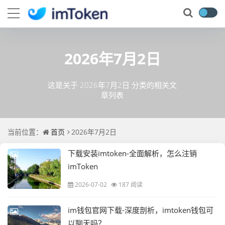
2026年7月2日
这是关于 2026年7月2日 分类的相关文
章列表
当前位置：
首页
2026年7月2日
下载安装imtoken-全面解析，怎么注销
imToken
2026-07-02
187 阅读
im钱包官网下载-深度剖析，imtoken钱包可
以聊天吗？