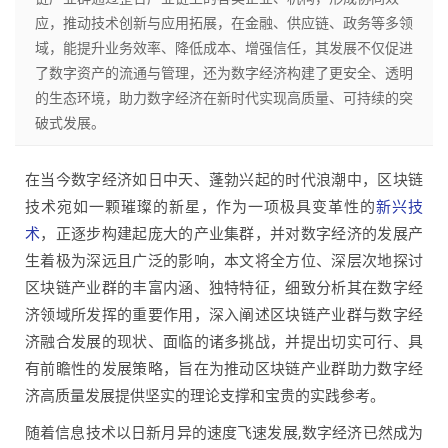
应，推动技术创新与应用拓展，在金融、供应链、政务等多领
域，能提升业务效率、降低成本、增强信任，其发展不仅促进
了数字资产的流通与管理，还为数字经济构建了更安全、透明
的生态环境，助力数字经济在新时代实现高质量、可持续的突
破式发展。
在当今数字经济如日中天、蓬勃兴起的时代浪潮中，区块链
技术宛如一颗璀璨的新星，作为一项极具变革性的
新兴技
术
，正逐步构建起庞大的产业集群，并对数字经济的发展产
生着极为深远且广泛的影响，本文将全方位、深层次地探讨
区块链产业群的丰富内涵、独特特征，细致分析其在数字经
济领域所发挥的重要作用，深入阐述区块链产业群与数字经
济融合发展的现状、面临的诸多挑战，并提出切实可行、具
有前瞻性的发展策略，旨在为推动区块链产业群助力数字经
济高质量发展提供坚实的理论支撑和宝贵的实践参考。
随着信息技术以日新月异的速度飞速发展,数字经济已然成为