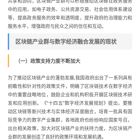
共享和协同，区块链产业群可以积极推动区块链在政务服务
中的应用，如电子政务、公共资源交易、社会信用体系建设
等，提高政务服务的效率和透明度，提升政府的治理能力和
服务水平，增强政府与民众之间的信任和互动。
区块链产业群与数字经济融合发展的现状
（一）政策支持力度不断加大
为了推动区块链产业的蓬勃发展,我国政府出台了一系列具有
前瞻性和针对性的政策文件，明确了区块链技术在数字经济
中的重要战略地位，鼓励企业和机构积极开展区块链技术研
发和应用创新。《“十四五”数字经济发展规划》提出，要推
动区块链等新兴技术与实体经济深度融合，培育一批具有国
际竞争力的数字产业集群，各地政府也纷纷响应国家号召，
出台相关政策，加大对区块链产业的扶持力度，为区块链产
业群的发展创造了良好的政策环境和发展机遇。