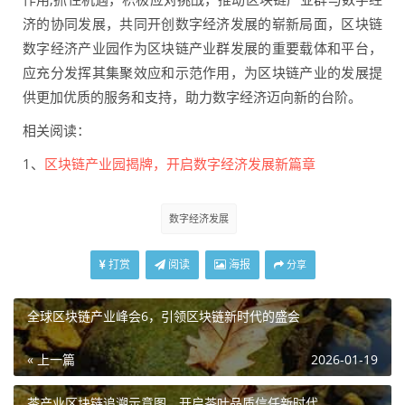
济的协同发展，共同开创数字经济发展的崭新局面，区块链
数字经济产业园作为区块链产业群发展的重要载体和平台，
应充分发挥其集聚效应和示范作用，为区块链产业的发展提
供更加优质的服务和支持，助力数字经济迈向新的台阶。
相关阅读：
1、
区块链产业园揭牌，开启数字经济发展新篇章
数字经济发展
打赏
阅读
海报
分享
全球区块链产业峰会6，引领区块链新时代的盛会
« 上一篇
2026-01-19
茶产业区块链追溯示意图，开启茶叶品质信任新时代